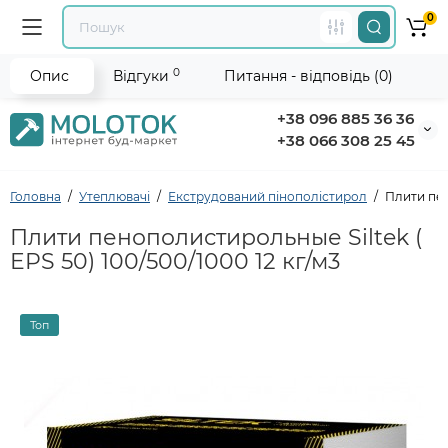
0
0
Опис
Відгуки
Питання - відповідь (0)
+38 096 885 36 36
+38 066 308 25 45
Головна
Утеплювачі
Екструдований пінополістирол
Плити пен
Плити пенополистирольные Siltek (
EPS 50) 100/500/1000 12 кг/м3
Топ