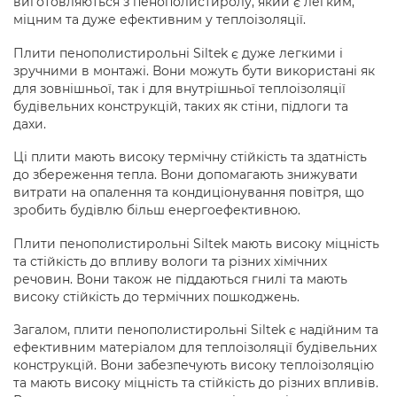
виготовляються з пенополистиролу, який є легким,
міцним та дуже ефективним у теплоізоляції.
Плити пенополистирольні Siltek є дуже легкими і
зручними в монтажі. Вони можуть бути використані як
для зовнішньої, так і для внутрішньої теплоізоляції
будівельних конструкцій, таких як стіни, підлоги та
дахи.
Ці плити мають високу термічну стійкість та здатність
до збереження тепла. Вони допомагають знижувати
витрати на опалення та кондиціонування повітря, що
зробить будівлю більш енергоефективною.
Плити пенополистирольні Siltek мають високу міцність
та стійкість до впливу вологи та різних хімічних
речовин. Вони також не піддаються гнилі та мають
високу стійкість до термічних пошкоджень.
Загалом, плити пенополистирольні Siltek є надійним та
ефективним матеріалом для теплоізоляції будівельних
конструкцій. Вони забезпечують високу теплоізоляцію
та мають високу міцність та стійкість до різних впливів.