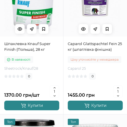
Шпаклевка Knauf Super
Caparol Glattspachtel Fein 25
Finish (Польша), 28 кг
кг (шпатлівка фінішна)
В наявності
Ціну уточнюйте у менеджера
Sheetrock/Knauf/28
Caparol 25
0
0
1370.00 грн/шт
1455.00 грн
Купити
Купити
Топ
Топ