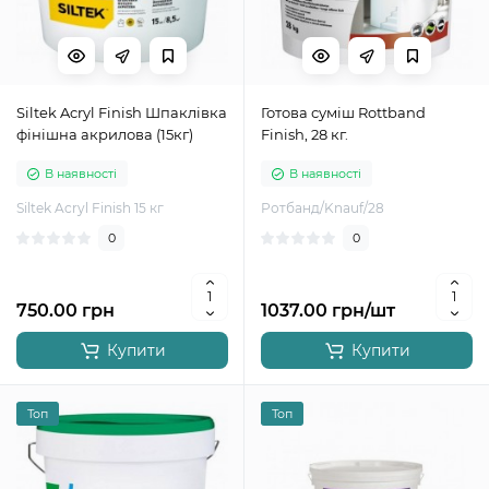
Siltek Acryl Finish Шпаклівка
Готова суміш Rottband
фінішна акрилова (15кг)
Finish, 28 кг.
В наявності
В наявності
Siltek Acryl Finish 15 кг
Ротбанд/Knauf/28
0
0
750.00 грн
1037.00 грн/шт
Купити
Купити
Топ
Топ