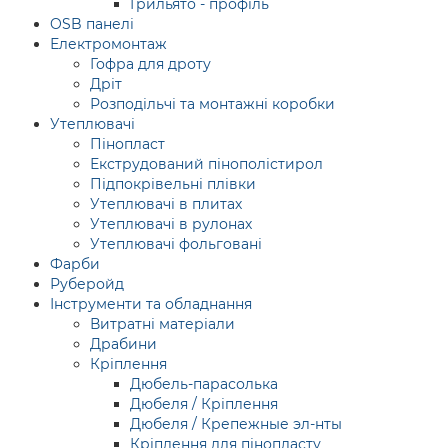
Грильято - профіль
OSB панелі
Електромонтаж
Гофра для дроту
Дріт
Розподільчі та монтажні коробки
Утеплювачі
Пінопласт
Екструдований пінополістирол
Підпокрівельні плівки
Утеплювачі в плитах
Утеплювачі в рулонах
Утеплювачі фольговані
Фарби
Руберойд
Інструменти та обладнання
Витратні матеріали
Драбини
Кріплення
Дюбель-парасолька
Дюбеля / Кріплення
Дюбеля / Крепежные эл-нты
Кріплення для пінопласту