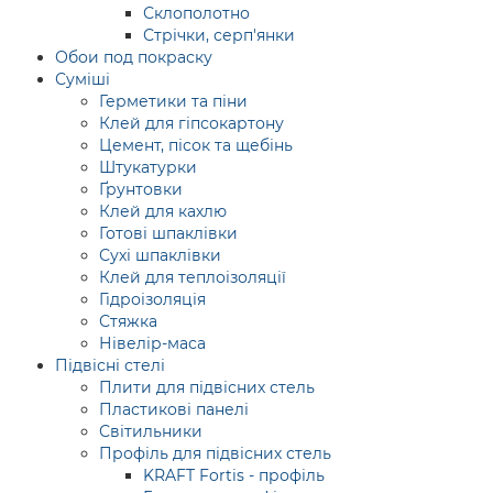
Склополотно
Стрічки, серп'янки
Обои под покраску
Суміші
Герметики та піни
Клей для гіпсокартону
Цемент, пісок та щебінь
Штукатурки
Ґрунтовки
Клей для кахлю
Готові шпаклівки
Сухі шпаклівки
Клей для теплоізоляції
Гідроізоляція
Стяжка
Нівелір-маса
Підвісні стелі
Плити для підвісних стель
Пластикові панелі
Світильники
Профіль для підвісних стель
KRAFT Fortis - профіль