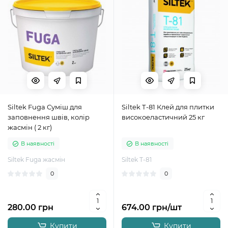
Siltek Fuga Суміш для
Siltek Т-81 Клей для плитки
заповнення швів, колір
високоеластичний 25 кг
жасмін ( 2 кг)
В наявності
В наявності
Siltek Fuga жасмін
Siltek Т-81
0
0
280.00 грн
674.00 грн/шт
Купити
Купити