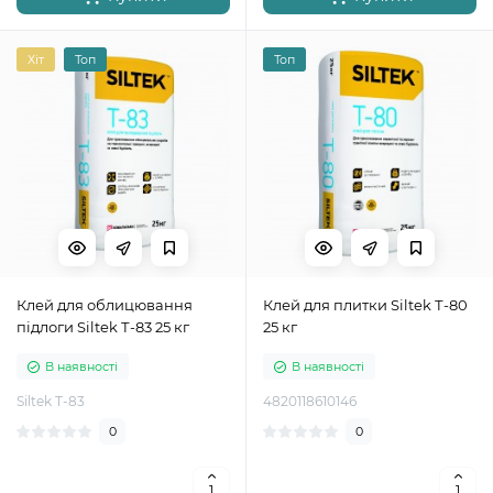
Хіт
Топ
Топ
Клей для облицювання
Клей для плитки Siltek Т-80
підлоги Siltek Т-83 25 кг
25 кг
В наявності
В наявності
Siltek Т-83
4820118610146
0
0